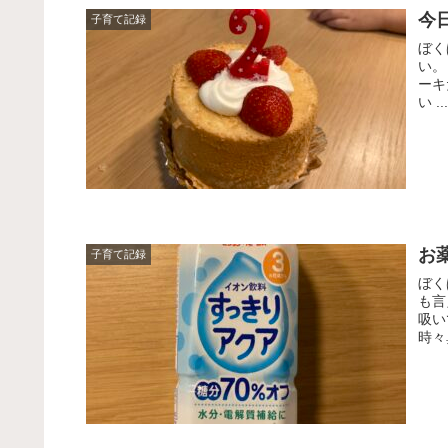
今
子育て記録
ぼく
い。
ーキ
い ..
お
子育て記録
ぼく
も言
吸い
時々