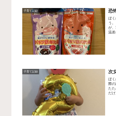
恐
子育て記録
ぼく
う。
が、
温差
次
子育て記録
ぼく
際の
たた
だけ