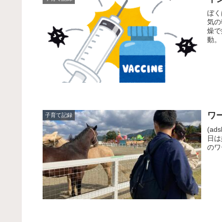
ぼく
気の
燥で
動。
ワ
子育て記録
(ads
日は
のワ