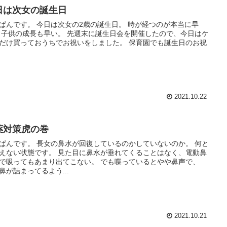
日は次女の誕生日
ぱんです。 今日は次女の2歳の誕生日。 時が経つのが本当に早
 子供の成長も早い。 先週末に誕生日会を開催したので、今日はケ
だけ買っておうちでお祝いをしました。 保育園でも誕生日のお祝
.
2021.10.22
薬対策虎の巻
ぱんです。 長女の鼻水が回復しているのかしていないのか。 何と
えない状態です。 見た目に鼻水が垂れてくることはなく、電動鼻
で吸ってもあまり出てこない。 でも喋っているとやや鼻声で、
鼻が詰まってるよう...
2021.10.21