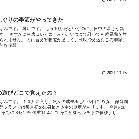
2021.10.17
んぐりの季節がやってきた
ぱんです。 暑いです。 もう10月だというのに、日中の暑さが異
す。 さすがに冷房はいりませんが、いつまで経っても扇風機を片
られません。 とは言え寒暖差が激しく、朝晩冷え込むこの季節。
的な夕暮...
2021.10.15
の遊びどこで覚えたの？
ぱんです。 １０月に入り、次女の成長著しい今日この頃。 保育園
児クラスでは毎月初めに身長と体重の測定があります。 今月の結
 身長80.8センチ 体重11.4キロ 身長が80センチまで伸びまし...