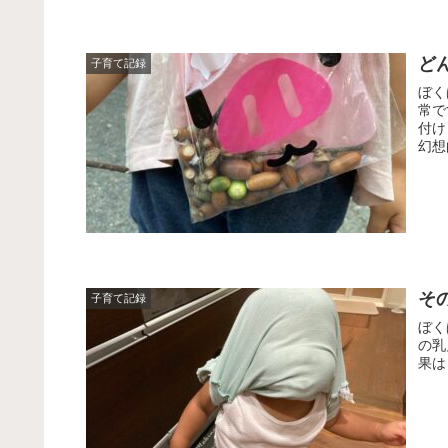
ど
子育て記録
ぼく
常で
付け
幻想
そ
子育て記録
ぼく
の乳
果は