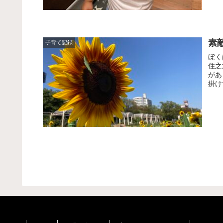
素
子育て記録
ぼく
住之
があ
掛け