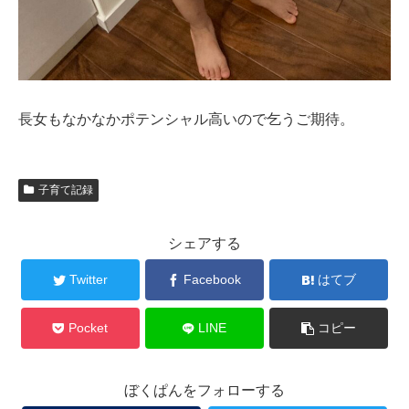
長女もなかなかポテンシャル高いので乞うご期待。
子育て記録
シェアする
Twitter
Facebook
はてブ
Pocket
LINE
コピー
ぼくぱんをフォローする