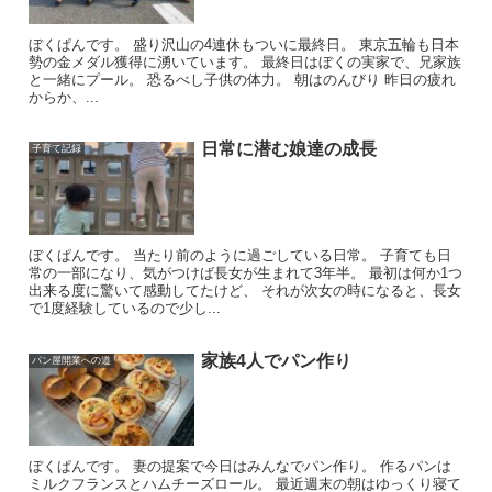
ぼくぱんです。 盛り沢山の4連休もついに最終日。 東京五輪も日本
勢の金メダル獲得に湧いています。 最終日はぼくの実家で、兄家族
と一緒にプール。 恐るべし子供の体力。 朝はのんびり 昨日の疲れ
からか、...
日常に潜む娘達の成長
子育て記録
ぼくぱんです。 当たり前のように過ごしている日常。 子育ても日
常の一部になり、気がつけば長女が生まれて3年半。 最初は何か1つ
出来る度に驚いて感動してたけど、 それが次女の時になると、長女
で1度経験しているので少し...
家族4人でパン作り
パン屋開業への道
ぼくぱんです。 妻の提案で今日はみんなでパン作り。 作るパンは
ミルクフランスとハムチーズロール。 最近週末の朝はゆっくり寝て