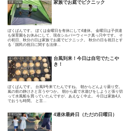
家族でお庭でピクニック
子育て記録
ぼくぱんです。 ぼくは金曜日を有休にして4連休。 金曜日は子供達
も保育園をお休みにして、現在シルバーウィーク真っ只中です。 そ
の初日、秋分の日は家族でお庭でピクニック。 秋分の日を祝日とす
る「国民の祝日に関する法律...
台風到来！今日は自宅でたこや
ぼくのひとりごと
き！
ぼくぱんです。 台風9号来てたんですね。 朝からどんより曇り空。
嵐の前の静けさと言うやつか。 朝から庭で水遊びをしようと張り切
って水風船を買っていたんですが、あえなく中止。 今日は家族4人
でおうち時間。 と言...
4連休最終日（ただの日曜日）
子育て記録