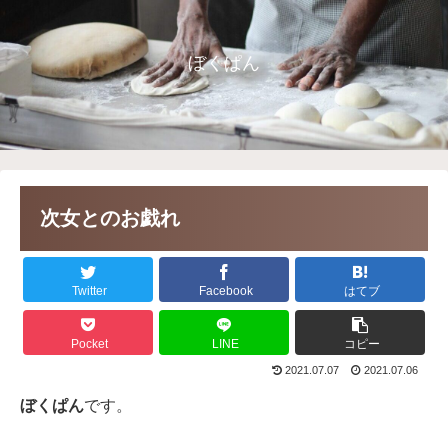
ぼくぱん
次女とのお戯れ
Twitter
Facebook
はてブ
Pocket
LINE
コピー
2021.07.07
2021.07.06
ぼくぱん
です。