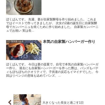
ぼくぱんです。 先週、妻が自家製酵母を作り始めました。 これま
ではイーストで作ってきましたが、 次女の2歳の誕生日に自家製酵
母でカンパーニュを焼くために作り始めました。 自家製カンパーニ
ュでお祝い 実は長...
本気の自家製ハンバーガー作り
パン屋開業への道
ぼくぱんです。 今日は妻の提案で、自宅で本気の自家製ハンバーガ
ー作り。 過去にも自家製ハンバーガーを作った際は、バンズもパテ
ィもぼちぼちのクオリティで、子供達の反応もイマイチでした。 今
回はリベンジの意味も込めてバンズ、...
大きくなった長女と過ごす1日