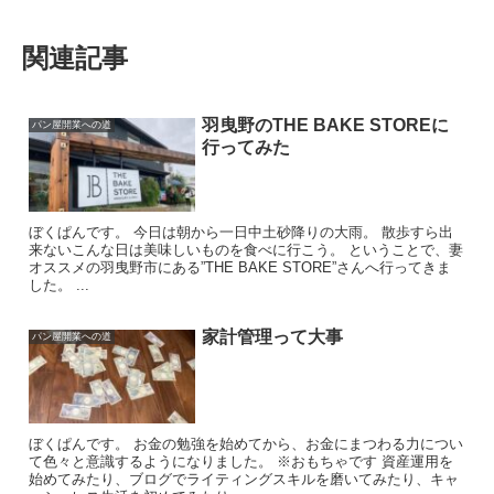
関連記事
羽曳野のTHE BAKE STOREに
パン屋開業への道
行ってみた
ぼくぱんです。 今日は朝から一日中土砂降りの大雨。 散歩すら出
来ないこんな日は美味しいものを食べに行こう。 ということで、妻
オススメの羽曳野市にある”THE BAKE STORE”さんへ行ってきま
した。 ...
家計管理って大事
パン屋開業への道
ぼくぱんです。 お金の勉強を始めてから、お金にまつわる力につい
て色々と意識するようになりました。 ※おもちゃです 資産運用を
始めてみたり、ブログでライティングスキルを磨いてみたり、キャ