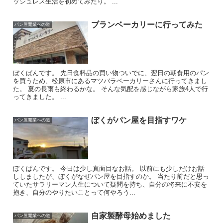
ッシュレス生活を初めてみたり。 ...
ブランベーカリーに行ってみた
パン屋開業への道
ぼくぱんです。 先日食料品の買い物ついでに、翌日の朝食用のパン
を買うため、松原市にあるマツバラベーカリーさんに行ってきまし
た。 夏の長雨も終わるかな。 そんな気配を感じながら家族4人で行
ってきました。 ...
ぼくがパン屋を目指すワケ
パン屋開業への道
ぼくぱんです。 今日は少し真面目なお話。 以前にも少しだけお話
ししましたが、ぼくがなぜパン屋を目指すのか。 当たり前だと思っ
ていたサラリーマン人生について疑問を持ち、自分の将来に不安を
抱き、自分のやりたいことって何やろう...
自家製酵母始めました
パン屋開業への道