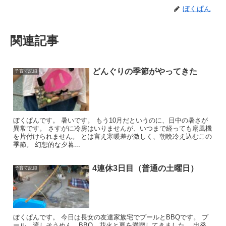
ぼくぱん
関連記事
どんぐりの季節がやってきた
子育て記録
ぼくぱんです。 暑いです。 もう10月だというのに、日中の暑さが
異常です。 さすがに冷房はいりませんが、いつまで経っても扇風機
を片付けられません。 とは言え寒暖差が激しく、朝晩冷え込むこの
季節。 幻想的な夕暮...
4連休3日目（普通の土曜日）
子育て記録
ぼくぱんです。 今日は長女の友達家族宅でプールとBBQです。 プ
ール、流しそうめん、BBQ、花火と夏を満喫してきました。 出発