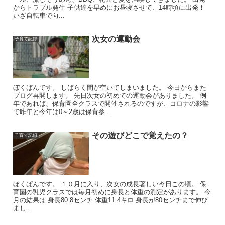
からトラブル発生 子供達を早めにお昼寝させて、14時頃に出発！
いざ自転車で向...
次女の運動会
子育て記録
ぼくぱんです。 しばらく間が空いてしまいました。 今日からまた
ブログ再開します。 先日次女の初めての運動会がありました。 例
年であれば、保育園全クラスで開催されるのですが、コロナの影響
で昨年と今年は0～2歳は保育参...
その遊びどこで覚えたの？
子育て記録
ぼくぱんです。 １０月に入り、次女の成長著しい今日この頃。 保
育園の乳児クラスでは毎月初めに身長と体重の測定があります。 今
月の結果は 身長80.8センチ 体重11.4キロ 身長が80センチまで伸び
まし...