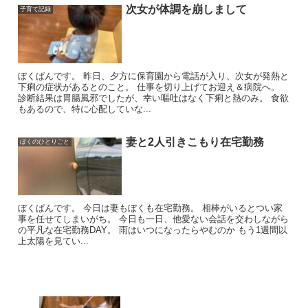
次女が体調を崩しまして
子育て記録
ぼくぱんです。 昨日、夕方に保育園から電話が入り、次女が発熱と
下痢の症状があるとのこと。 仕事を切り上げてお迎え＆病院へ。
診断結果は胃腸風邪でしたが、幸い嘔吐はなく下痢と熱のみ。 食欲
もあるので、特に心配していな...
妻と2人引きこもり在宅勤務
ぼくのひとりごと
ぼくぱんです。 今日は妻もぼくも在宅勤務。 相棒がいるとつい家
事を任せてしまいがち。 今日も一日、他愛ない会話を交わしながら
の平凡な在宅勤務DAY。 雨はいつになったらやむのか もう1週間以
上太陽を見てい...