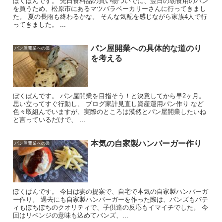
ぼくぱんです。 先日食料品の買い物ついでに、翌日の朝食用のパン
を買うため、松原市にあるマツバラベーカリーさんに行ってきまし
た。 夏の長雨も終わるかな。 そんな気配を感じながら家族4人で行
ってきました。 ...
パン屋開業への具体的な道のり
パン屋開業への道
を考える
ぼくぱんです。 パン屋開業を目指そう！と決意してから早2ヶ月。
思い立ってすぐ行動し、 ブログ家計見直し資産運用パン作り など
色々取組んでいますが、実際のところは漠然とパン屋開業したいね
と言っているだけで、 ...
本気の自家製ハンバーガー作り
パン屋開業への道
ぼくぱんです。 今日は妻の提案で、自宅で本気の自家製ハンバーガ
ー作り。 過去にも自家製ハンバーガーを作った際は、バンズもパテ
ィもぼちぼちのクオリティで、子供達の反応もイマイチでした。 今
回はリベンジの意味も込めてバンズ、...